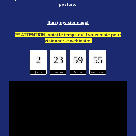
posture.
Bon (re)visionnage!
*** ATTENTION: voici le temps qu'il vous reste pour
visionner le webinaire:
2
23
59
55
Jours
Heures
Minutes
Secondes